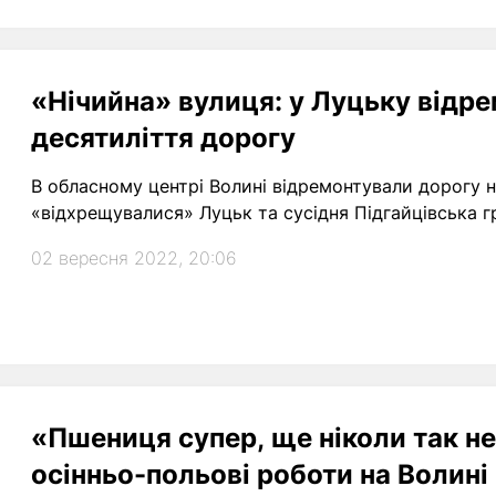
«Нічийна» вулиця: у Луцьку відре
десятиліття дорогу
В обласному центрі Волині відремонтували дорогу на
«відхрещувалися» Луцьк та сусідня Підгайцівська г
02 вересня 2022, 20:06
«Пшениця супер, ще ніколи так не
осінньо-польові роботи на Волині