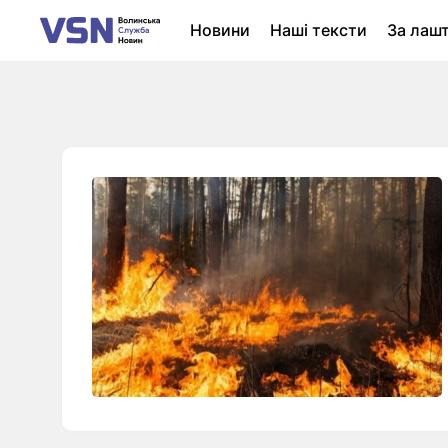
Новини
Наші тексти
За лаш
Новини Луцька
Колонки
Нер