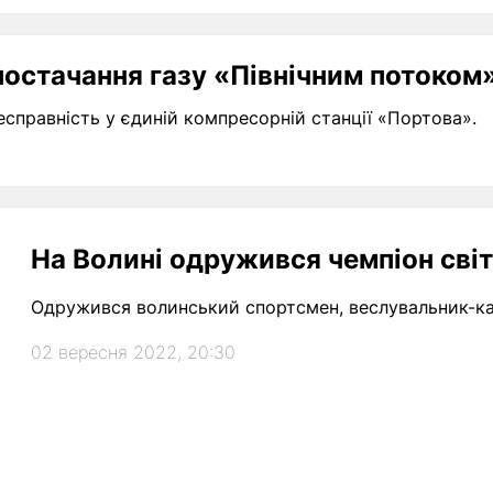
постачання газу «Північним потоком
справність у єдиній компресорній станції «Портова».
На Волині одружився чемпіон світ
Одружився волинський спортсмен, веслувальник-кан
02 вересня 2022, 20:30