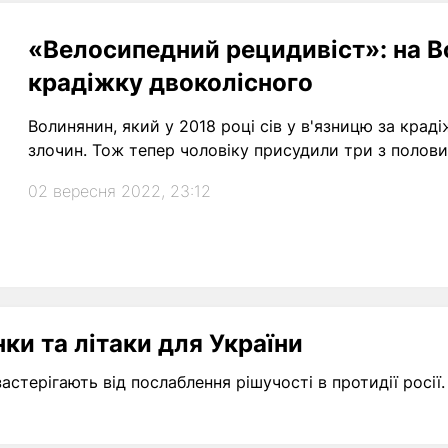
«Велосипедний рецидивіст»: на Во
крадіжку двоколісного
Волинянин, який у 2018 році сів у в'язницю за крад
злочин. Тож тепер чоловіку присудили три з полови
02 вересня 2022, 23:12
ки та літаки для України
астерігають від послаблення рішучості в протидії росії.