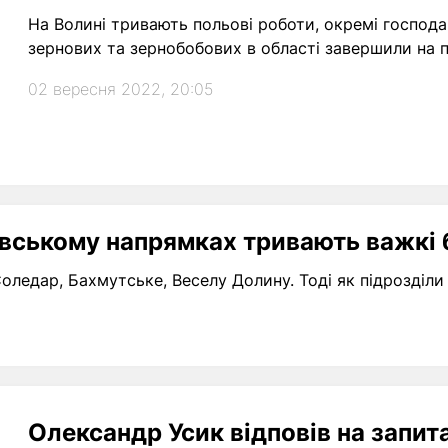
На Волині тривають польові роботи, окремі господар
зернових та зернобобових в області завершили на п
02 вересня 2022, 20:05
вському напрямках тривають важкі б
Соледар, Бахмутське, Веселу Долину. Тоді як підрозді
Олександр Усик відповів на запи