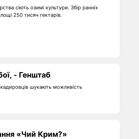
ства сіють озимі культури. Збір ранніх
лощі 250 тисяч гектарів.
ої, - Генштаб
ли кадировців шукають можливість
тання «Чий Крим?»