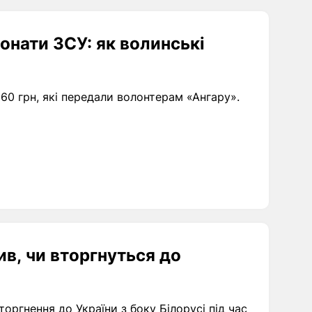
донати ЗСУ: як волинські
 360 грн, які передали волонтерам «Ангару».
ив, чи вторгнуться до
оргнення до України з боку Білорусі під час