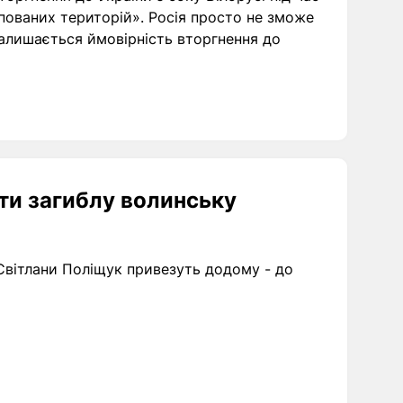
упованих територій». Росія просто не зможе
алишається ймовірність вторгнення до
ти загиблу волинську
 Світлани Поліщук привезуть додому - до