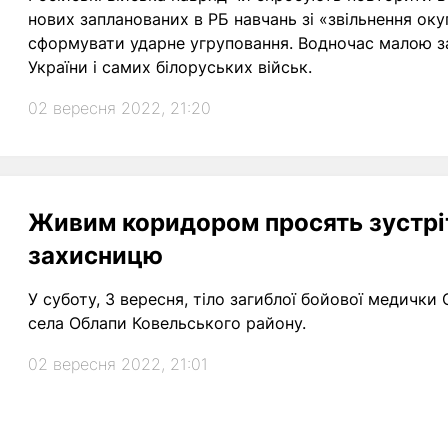
нових запланованих в РБ навчань зі «звільнення ок
сформувати ударне угруповання. Водночас малою з
України і самих білоруських військ.
02 вересня 2022, 21:20
Живим коридором просять зустрі
захисницю
У суботу, 3 вересня, тіло загиблої бойової медички
села Облапи Ковельського району.
02 вересня 2022, 21:01