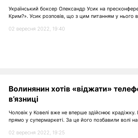
Український боксер Олександр Усик на пресконферен
Крим?». Усик розповів, що з цим питанням у нього в
02 вересня 2022, 19:40
Волинянин хотів «віджати» телефо
в’язниці
Чоловік у Ковелі вже не вперше здійснює крадіжку.
прямо у супермаркеті. За це його позбавили волі на 7
02 вересня 2022, 19:25