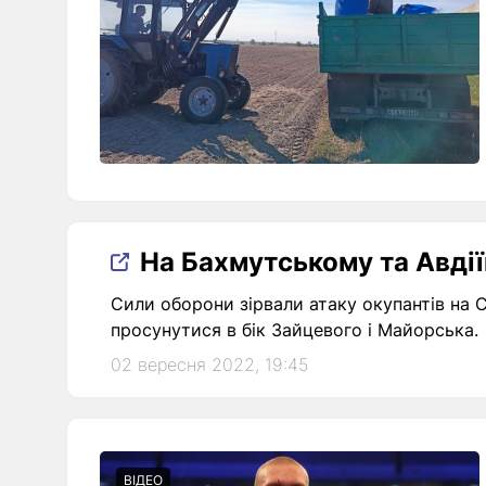
На Бахмутському та Авдії
Сили оборони зірвали атаку окупантів на 
просунутися в бік Зайцевого і Майорська.
02 вересня 2022, 19:45
ВІДЕО