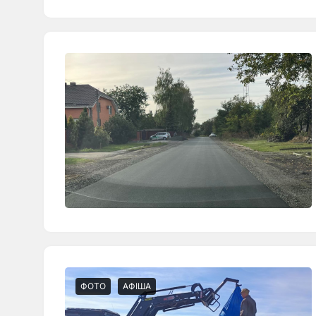
ФОТО
АФІША