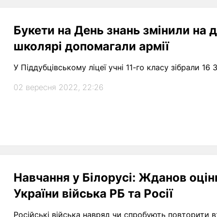
Букети на День знань змінили на 
школярі допомагали армії
У Піддубцівському ліцеї учні 11-го класу зібрали 16
02 вересня 2022, 22:26
Навчання у Білорусі: Жданов оцін
України війська РБ та Росії
Російські війська навряд чи спробують повторити вт