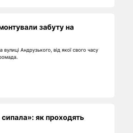
монтували забуту на
 вулиці Андрузького, від якої свого часу
ромада.
 сипала»: як проходять