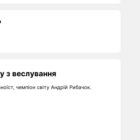
»
у з веслування
оїст, чемпіон світу Андрій Рибачок.