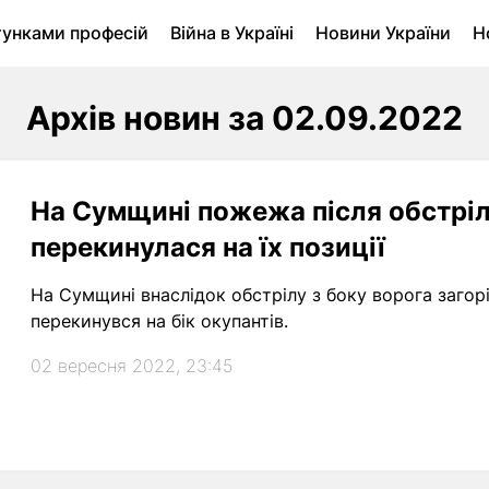
тунками професій
Війна в Україні
Новини України
Н
ухомість в Луцьку
Городина
Архів
Архів новин за 02.09.2022
На Сумщині пожежа після обстріл
перекинулася на їх позиції
На Сумщині внаслідок обстрілу з боку ворога загорів
перекинувся на бік окупантів.
02 вересня 2022, 23:45