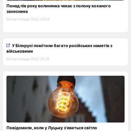
Понад пів року волинянка чекає з полону коханого
захисника
04 листопада 2022, 20:54
У Білорусі помітили багато російських наметів з
військовими
04 листопада 2022, 20:35
Повідомили, коли у Луцьку з'явиться світло