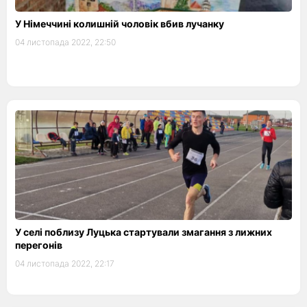
У Німеччині колишній чоловік вбив лучанку
04 листопада 2022, 22:50
У селі поблизу Луцька стартували змагання з лижних
перегонів
04 листопада 2022, 22:17