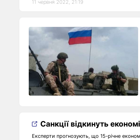
11 червня 2022, 21:19
Санкції відкинуть економік
Експерти прогнозують, що 15-річне економі