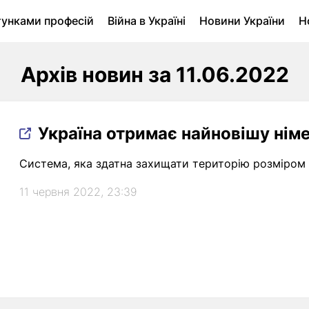
тунками професій
Війна в Україні
Новини України
Н
ухомість в Луцьку
Городина
Архів
Архів новин за 11.06.2022
Україна отримає найновішу нім
Система, яка здатна захищати територію розміром п
11 червня 2022, 23:39