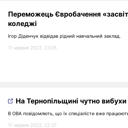
Переможець Євробачення «засвіт
коледжі
Ігор Діденчук відвідав рідний навчальний заклад.
11 червня 2022, 23:05
На Тернопільщині чутно вибухи 
В ОВА повідомлють, що їх спеціалісти вже працюють
11 червня 2022, 22:37