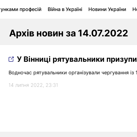
тунками професій
Війна в Україні
Новини України
Н
ухомість в Луцьку
Городина
Архів
Архів новин за 14.07.2022
У Вінниці рятувальники призуп
Водночас рятувальники організували чергування із 1
14 липня 2022, 23:31