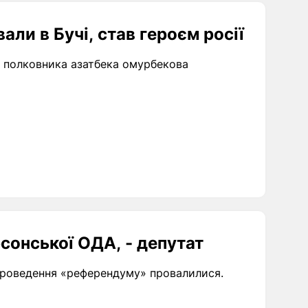
али в Бучі, став героєм росії
и полковника азатбека омурбекова
сонської ОДА, - депутат
 проведення «референдуму» провалилися.