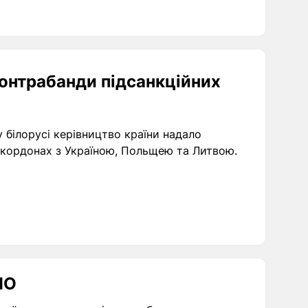
контрабанди підсанкційних
білорусі керівництво країни надало
а кордонах з Україною, Польщею та Литвою.
ПО