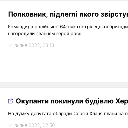
Полковник, підлеглі якого звірстув
Командира російської 64-ї мотострілецької бригад
нагородили званням героя росії.
14 липня 2022, 23:13
Окупанти покинули будівлю Хер
На думку депутата облради Сергія Хланя плани на
14 липня 2022, 22:50