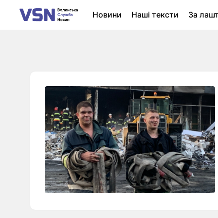
Новини
Наші тексти
За лаш
Новини Луцька
Колонки
Нер