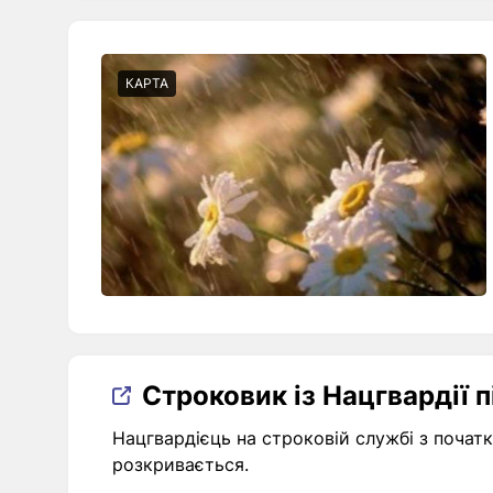
КАРТА
Строковик із Нацгвардії п
Нацгвардієць на строковій службі з початк
розкривається.