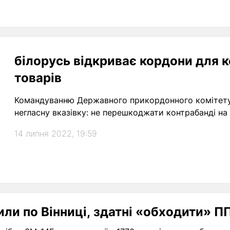
білорусь відкриває кордони для 
товарів
Командуванню Державного прикордонного комітету 
негласну вказівку: не перешкоджати контрабанді н
14 липня 2022, 19:59
или по Вінниці, здатні «обходити» П