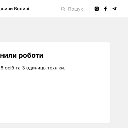
овини Волині
Пошук
инили роботи
6 осіб та 3 одиниць техніки.