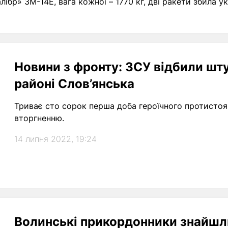
бр» 3М-14Е, вага кожної – 1770 кг, дві ракети збила у
Новини з фронту: ЗСУ відбили шт
районі Слов’янська
Триває сто сорок перша доба героїчного протистоя
вторгненню.
14 липня 2022, 19:24
Волинські прикордонники знайшли