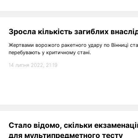
Зросла кількість загиблих внаслі
Жертвами ворожого ракетного удару по Вінниці ст
перебувають у критичному стані.
14 липня 2022, 21:19
Стало відомо, скільки екзаменаці
для мультипредметного тесту