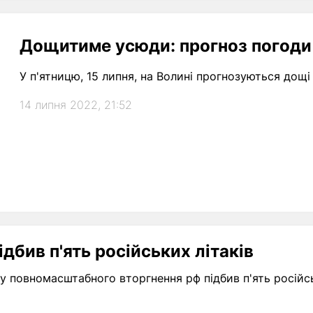
Дощитиме усюди: прогноз погоди 
У п'ятницю, 15 липня, на Волині прогнозуються дощі
14 липня 2022, 21:52
ідбив п'ять російських літаків
у повномасштабного вторгнення рф підбив п'ять російськ