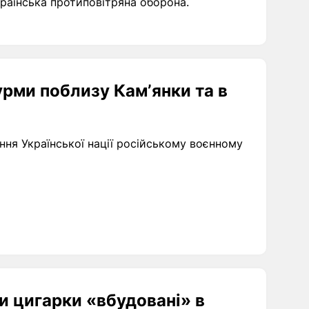
країнська протиповітряна оборона.
урми поблизу Камʼянки та в
ння Української нації російському воєнному
 цигарки «вбудовані» в