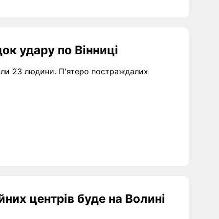
док удару по Вінниці
али 23 людини. П'ятеро постраждалих
йних центрів буде на Волині