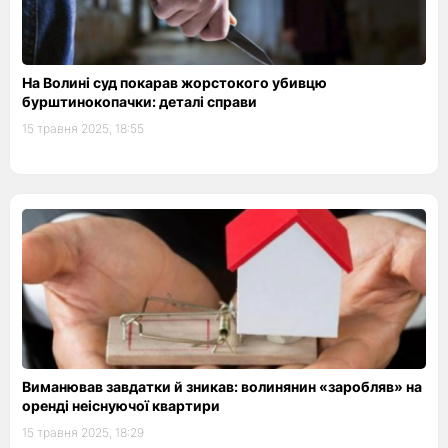
На Волині суд покарав жорстокого убивцю
бурштинокопачки: деталі справи
15 травня 2025, 18:55
Виманював завдатки й зникав: волинянин «заробляв» на
оренді неіснуючої квартири
15 травня 2025, 18:29