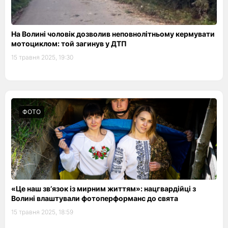
На Волині чоловік дозволив неповнолітньому кермувати
мотоциклом: той загинув у ДТП
15 травня 2025, 19:30
ФОТО
«Це наш зв’язок із мирним життям»: нацгвардійці з
Волині влаштували фотоперформанс до свята
15 травня 2025, 18:59