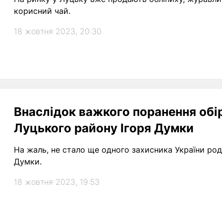
корисний чай.
18 жовтня 2023, 20:30
Внаслідок важкого поранення обі
Луцького району Ігоря Думки
На жаль, не стало ще одного захисника України родо
Думки.
18 жовтня 2023, 19:53