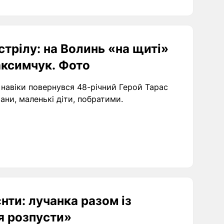
стрілу: на Волинь «на щиті»
аксимчук. Фото
навіки повернувся 48-річний Герой Тарас
ни, маленькі діти, побратими.
єнти: лучанка разом із
я розпусти»