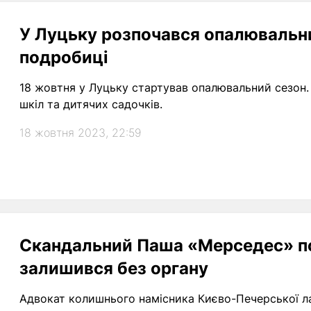
У Луцьку розпочався опалювальни
подробиці
18 жовтня у Луцьку стартував опалювальний сезон.
шкіл та дитячих садочків.
18 жовтня 2023, 22:59
Скандальний Паша «Мерседес» пот
залишився без органу
Адвокат колишнього намісника Києво-Печерської 