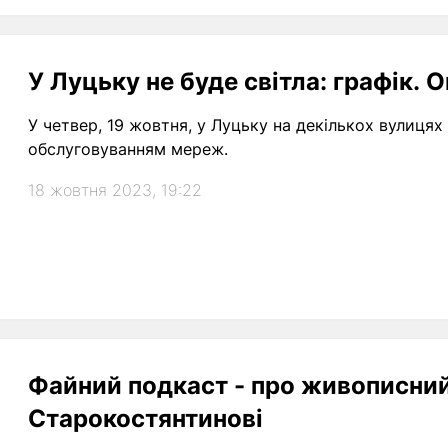
У Луцьку не буде світла: графік. 
У четвер, 19 жовтня, у Луцьку на декількох вулицях 
обслуговуванням мереж.
18 жовтня 2023, 19:22
Файний подкаст - про живописний
Старокостянтинові