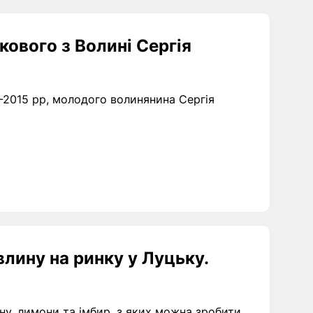
ового з Волині Сергія
-2015 рр, молодого волинянина Сергія
влину на ринку у Луцьку.
ну, лимони та імбир, з яких можна зробити