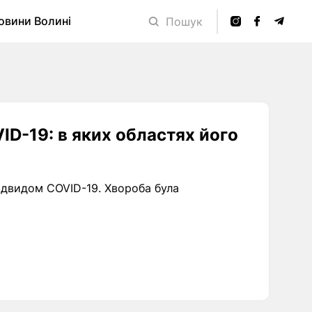
овини Волині
Пошук
ID-19: в яких областях його
підвидом COVID-19. Хвороба була