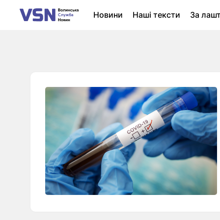
Новини
Наші тексти
За лаш
Новини Луцька
Колонки
Нер