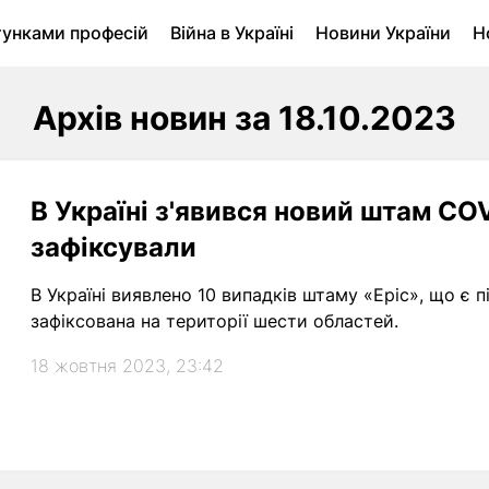
тунками професій
Війна в Україні
Новини України
Н
ухомість в Луцьку
Городина
Архів
Архів новин за 18.10.2023
В Україні з'явився новий штам COV
зафіксували
В Україні виявлено 10 випадків штаму «Еріс», що є 
зафіксована на території шести областей.
18 жовтня 2023, 23:42