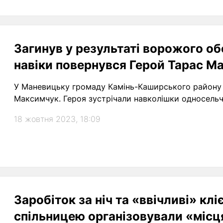
Загинув у результаті ворожого об
навіки повернувся Герой Тарас М
У Маневицьку громаду Камінь-Каширського району 
Максимчук. Героя зустрічали навколішки односельча
18 жовтня 2023, 18:09
Заробіток за ніч та «ввічливі» клі
спільницею організовували «місц