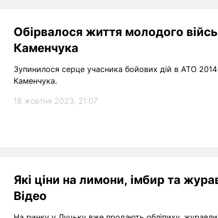
Обірвалося життя молодого військ
Каменчука
Зупинилося серце учасника бойових дій в АТО 2014
Каменчука.
18 жовтня 2023, 21:07
Які ціни на лимони, імбир та жура
Відео
На ринку у Луцьку вже продають обліпиху, журавли