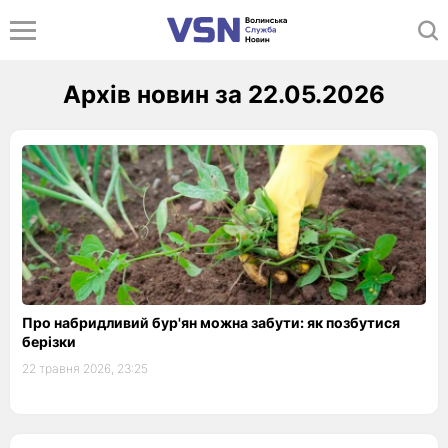
Архів новин за 22.05.2026
Про набридливий бур'ян можна забути: як позбутися
берізки
22 травня 2026, 23:25