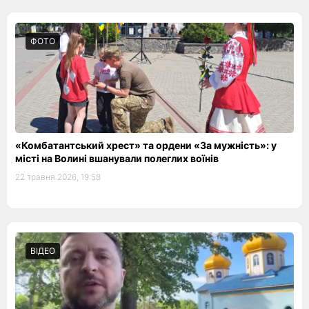
ФОТО
«Комбатантський хрест» та ордени «За мужність»: у
місті на Волині вшанували полеглих воїнів
22 травня 2026, 19:58
ВІДЕО