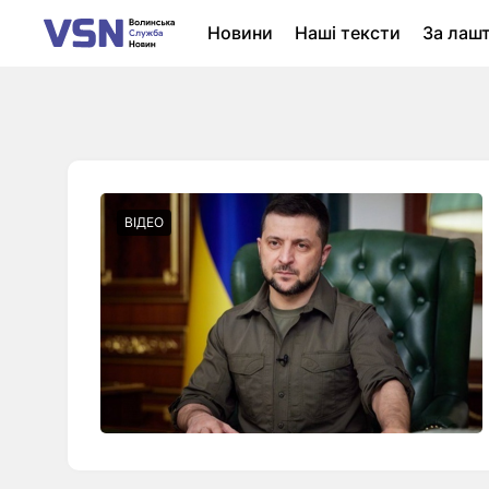
Новини
Наші тексти
За лаш
Новини Луцька
Колонки
Нер
ВІДЕО