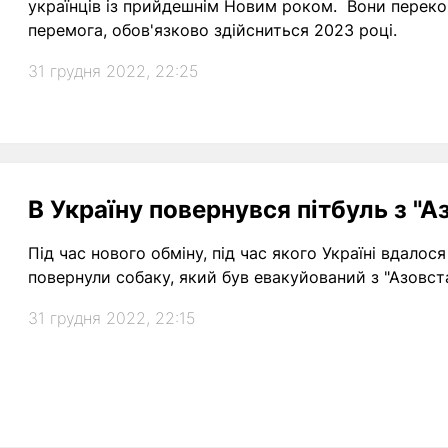
українців із прийдешнім Новим роком. Вони перекон
перемога, обов'язково здійсниться 2023 році.
31 грудня 2022, 22:25
В Україну повернувся пітбуль з "А
Під час нового обміну, під час якого Україні вдало
повернули собаку, який був евакуйований з "Азовста
31 грудня 2022, 22:15