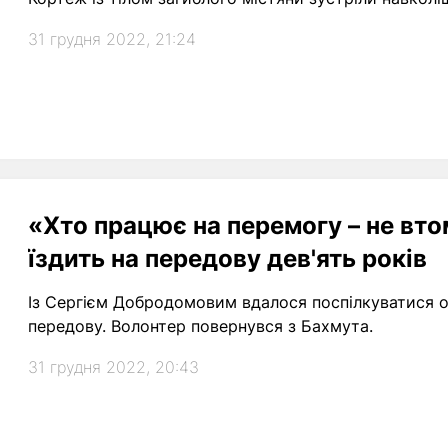
31 грудня 2022, 21:24
«Хто працює на перемогу – не вт
їздить на передову дев'ять років
Із Сергієм Добродомовим вдалося поспілкуватися од
передову. Волонтер повернувся з Бахмута.
31 грудня 2022, 20:43