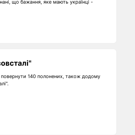
ані, що бажання, яке мають українці -
зовсталі"
ся повернути 140 полонених, також додому
лі".