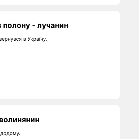
з полону - лучанин
ернувся в Україну.
 волинянин
 додому.