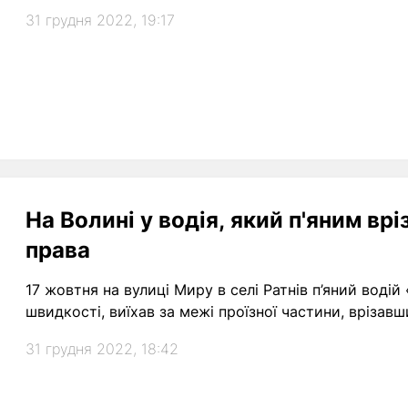
31 грудня 2022, 19:17
На Волині у водія, який п'яним врі
права
17 жовтня на вулиці Миру в селі Ратнів п’яний воді
швидкості, виїхав за межі проїзної частини, врізавш
31 грудня 2022, 18:42