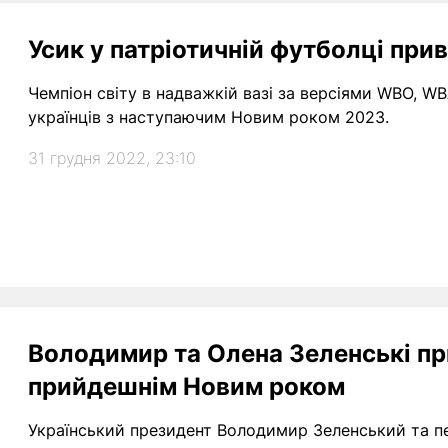
Усик у патріотичній футболці прив
Чемпіон світу в надважкій вазі за версіями WBO, WB
українців з наступаючим Новим роком 2023.
31 грудня 2022, 23:10
Володимир та Олена Зеленські при
прийдешнім Новим роком
Український президент Володимир Зеленський та пе