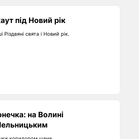
аут під Новий рік
 Різдвяні свята і Новий рік.
нечка: на Волині
Мельницьким
ішки коридором шани.