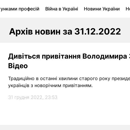
тунками професій
Війна в Україні
Новини України
Н
ухомість в Луцьку
Городина
Архів
Архів новин за 31.12.2022
Дивіться привітання Володимира 
Відео
Традиційно в останні хвилини старого року презид
українців з новорічним привітанням.
31 грудня 2022, 23:53