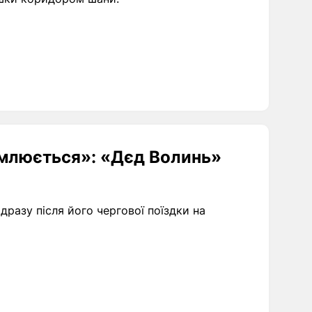
омлюється»: «Дєд Волинь»
разу після його чергової поїздки на