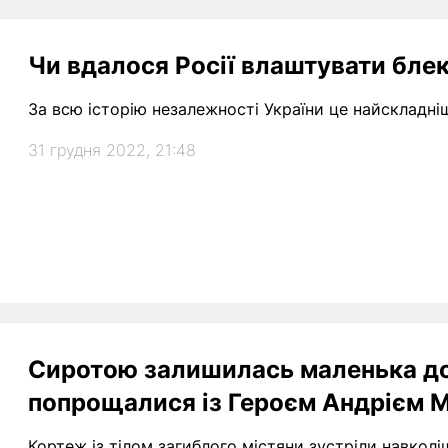
Чи вдалося Росії влаштувати блек
За всю історію незалежності України це найскладніші
31 грудня 2022, 21:48
Сиротою залишилась маленька до
попрощалися із Героєм Андрієм 
Кортеж із тілом загиблого містяни зустріли навкол