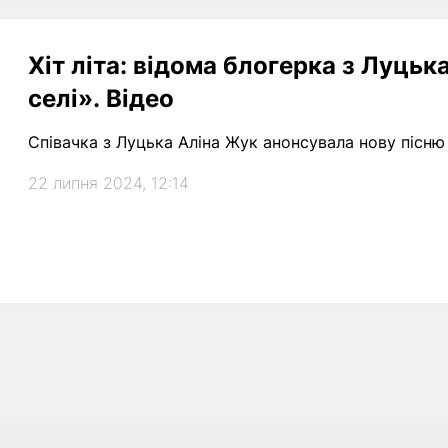
Хіт літа: відома блогерка з Луцьк
селі». Відео
Співачка з Луцька Аліна Жук анонсувала нову пісню 
22 липня 2024, 12:14