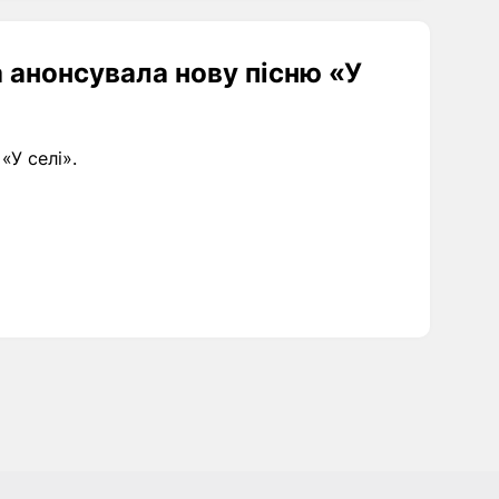
а анонсувала нову пісню «У
«У селі».