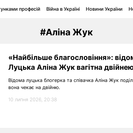
тунками професій
Війна в Україні
Новини України
Н
ухомість в Луцьку
Городина
Архів
#Аліна Жук
«Найбільше благословіння»: відом
Луцька Аліна Жук вагітна двійне
Відома луцька блогерка та співачка Аліна Жук под
вона чекає на двійню.
10 липня 2026, 20:38