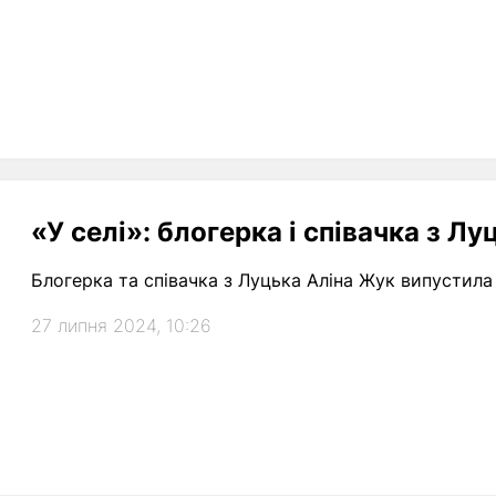
«У селі»: блогерка і співачка з Л
Блогерка та співачка з Луцька Аліна Жук випустила 
27 липня 2024, 10:26