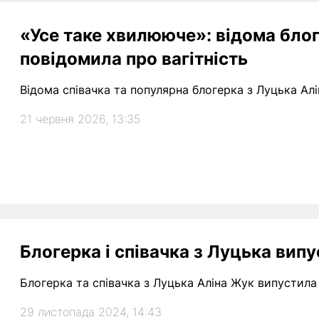
«Усе таке хвилююче»: відома бло
повідомила про вагітність
Відома співачка та популярна блогерка з Луцька Алі
21 червня 2026, 13:35
Блогерка і співачка з Луцька вип
Блогерка та співачка з Луцька Аліна Жук випустила 
29 листопада 2024, 14:43