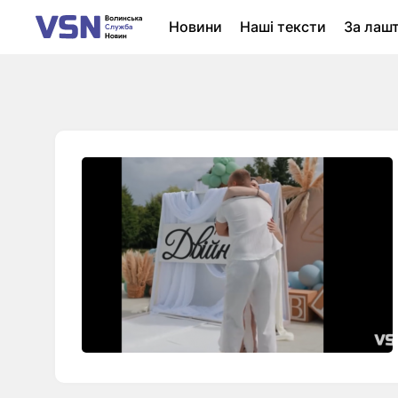
Новини
Наші тексти
За лаш
Новини Луцька
Колонки
Нер