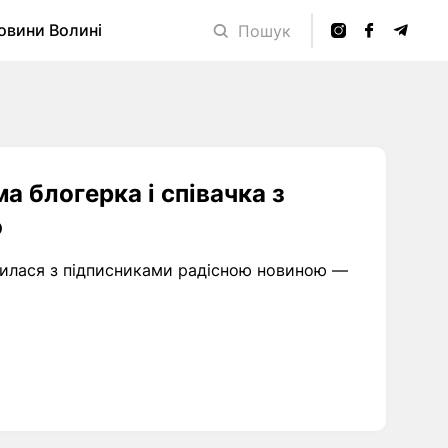
овини Волині
Пошук
а блогерка і співачка з
ю
ілилася з підписниками радісною новиною —