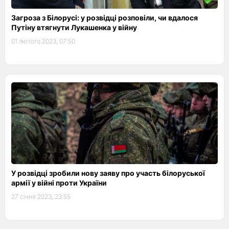
Загроза з Білорусі: у розвідці розповіли, чи вдалося
Путіну втягнути Лукашенка у війну
01 лютого 2023, 07:50
У розвідці зробили нову заяву про участь білоруської
армії у війні проти України
27 січня 2023, 23:55