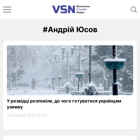
#Андрій Юсов
У розвідці розповіли, до чого готуватися українцям
узимку
23 жовтня 2023, 01:23