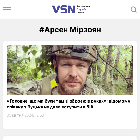
#Арсен Мірзоян
«Головне, що ми були там зі зброєю в руках»: відомому
співаку з Луцька не дали вступити в бій
03 квітня 2024, 12:50