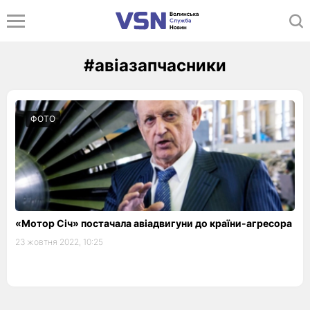
#авіазапчасники
ФОТО
«Мотор Січ» постачала авіадвигуни до країни-агресора
23 жовтня 2022, 10:25