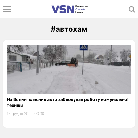
#автохам
На Волині власник авто заблокував роботу комунальної
техніки
13 грудня 2022, 00:30