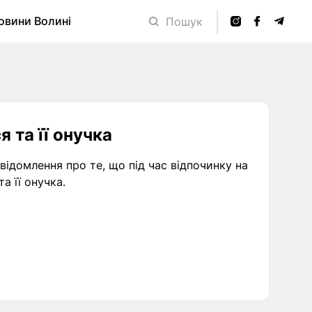
овини Волині
Пошук
 та її онучка
відомлення про те, що під час відпочинку на
а її онучка.