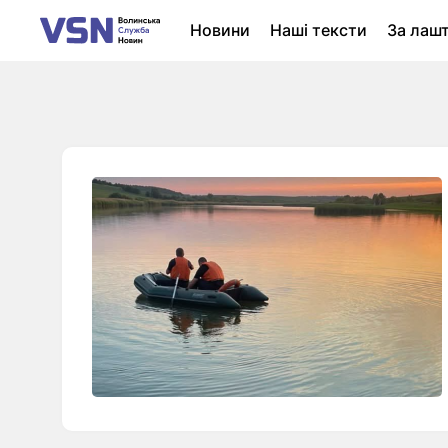
Новини
Наші тексти
За лаш
Новини Луцька
Колонки
Нер