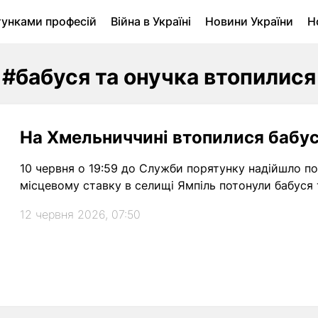
тунками професій
Війна в Україні
Новини України
Н
ухомість в Луцьку
Городина
Архів
#бабуся та онучка втопилися
На Хмельниччині втопилися бабуся
10 червня о 19:59 до Служби порятунку надійшло по
місцевому ставку в селищі Ямпіль потонули бабуся т
12 червня 2026, 07:50