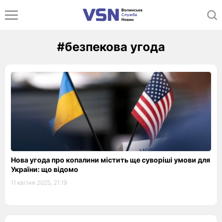
#безпекова угода
Нова угода про копалини містить ще суворіші умови для
України: що відомо
11 квітня 2025, 21:19