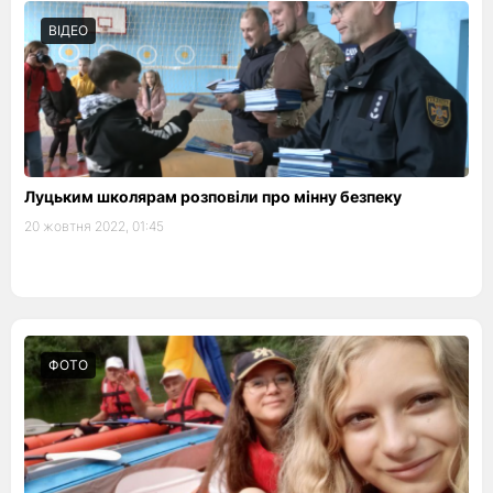
ВІДЕО
Луцьким школярам розповіли про мінну безпеку
20 жовтня 2022, 01:45
ФОТО