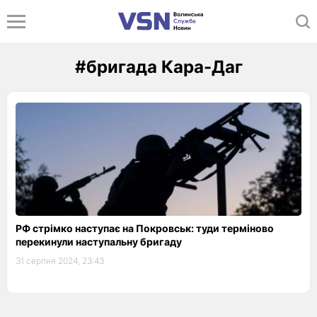
#бригада Кара-Даг
РФ стрімко наступає на Покровськ: туди терміново
перекинули наступальну бригаду
31 серпня 2024, 23:43