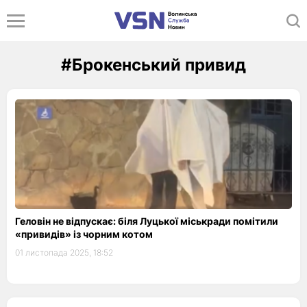
#Брокенський привид
Геловін не відпускає: біля Луцької міськради помітили
«привидів» із чорним котом
01 листопада 2025, 18:52