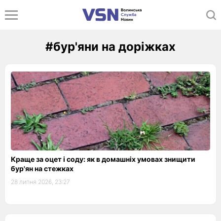
#бур'яни на доріжках
Краще за оцет і соду: як в домашніх умовах знищити
бур'ян на стежках
28 липня 2026, 23:27