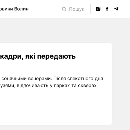
овини Волині
Пошук
 кадри, які передають
а сонячними вечорами. Після спекотного дня
рузями, відпочивають у парках та скверах