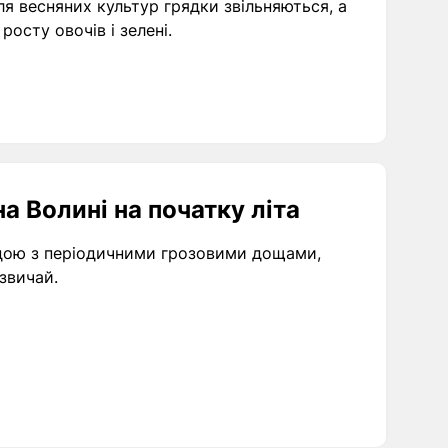
ля весняних культур грядки звільняються, а
осту овочів і зелені.
а Волині на початку літа
одою з періодичними грозовими дощами,
азвичай.