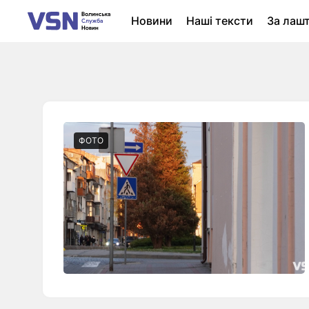
Новини
Наші тексти
За лаш
Новини Луцька
Колонки
Нер
ФОТО