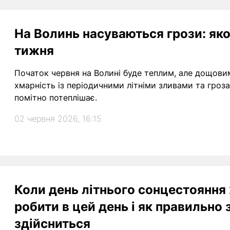
На Волинь насуваються грози: як
тижня
Початок червня на Волині буде теплим, але дощови
хмарність із періодичними літніми зливами та гроза
помітно потеплішає.
02 червня 2026, 16:15
Коли день літнього сонцестояння
робити в цей день і як правильно 
здійсниться