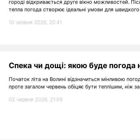
городі відкривається друге вікно можливостей. Піс
тепла погода створює ідеальні умови для швидкого р
10 червня 2026, 20:41
Спека чи дощі: якою буде погода н
Початок літа на Волині відзначиться мінливою пог
проте загалом червень обіцяє бути теплішим, ніж з
02 червня 2026, 21:09