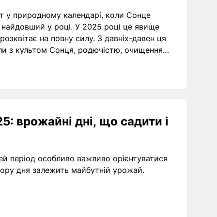
т у природному календарі, коли Сонце
— найдовший у році. У 2025 році це явище
розквітає на повну силу. З давніх-давен ця
вали з культом Сонця, родючістю, очищенням
адають народні святкування, які згодом
5: врожайні дні, що садити і
 цей період особливо важливо орієнтуватися
бору дня залежить майбутній урожай.