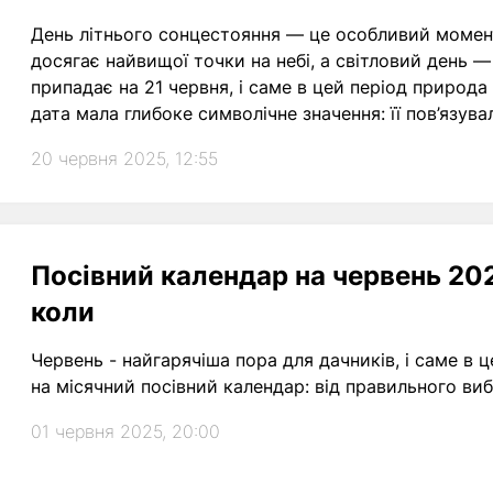
День літнього сонцестояння — це особливий момен
досягає найвищої точки на небі, а світловий день 
припадає на 21 червня, і саме в цей період природа 
дата мала глибоке символічне значення: її пов’язу
та силою вогню й води. Саме на сонцестояння прип
20 червня 2025, 12:55
стали частиною Івана Купала.
Посівний календар на червень 202
коли
Червень - найгарячіша пора для дачників, і саме в
на місячний посівний календар: від правильного ви
01 червня 2025, 20:00