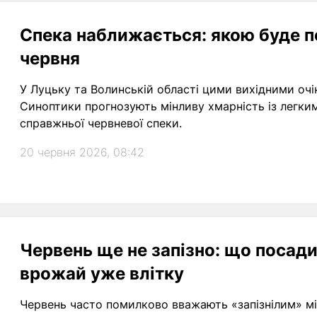
Спека наближається: якою буде по
червня
У Луцьку та Волинській області цими вихідними очік
Синоптики прогнозують мінливу хмарність із легким
справжньої червневої спеки.
20 червня 2026, 08:42
Червень ще не запізно: що посади
врожай уже влітку
Червень часто помилково вважають «запізнілим» міс