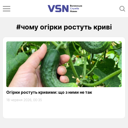
#чому огірки ростуть криві
Огірки ростуть кривими: що з ними не так
18 червня 2026, 00:35