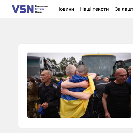
Новини
Наші тексти
За лаш
Новини Луцька
Колонки
Нер