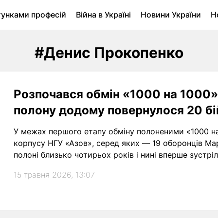
тунками професій
Війна в Україні
Новини України
Н
ухомість в Луцьку
Городина
Архів
#Денис Прокопенко
Розпочався обмін «1000 на 1000»:
полону додому повернулося 20 бі
У межах першого етапу обміну полоненими «1000 на 
корпусу НГУ «Азов», серед яких — 19 оборонців Мар
полоні близько чотирьох років і нині вперше зустріл
15 травня 2026, 13:07