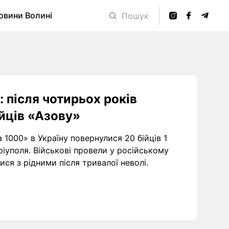
овини Волині
Пошук
 після чотирьох років
йців «Азову»
1000» в Україну повернулися 20 бійців 1
іуполя. Військові провели у російському
ися з рідними після тривалої неволі.