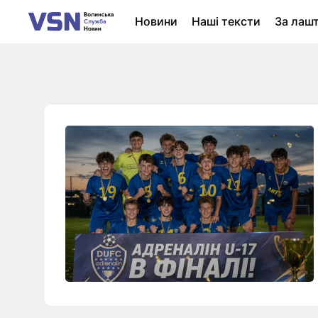
Новини
Наші тексти
За лаш
Новини Луцька
Колонки
Нер