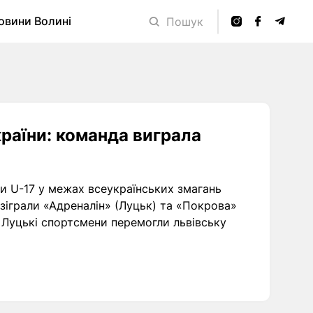
овини Волині
Пошук
раїни: команда виграла
и U-17 у межах всеукраїнських змагань
озіграли «Адреналін» (Луцьк) та «Покрова»
у