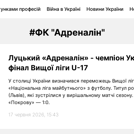
тунками професій
Війна в Україні
Новини України
Н
ухомість в Луцьку
Городина
Архів
#ФК "Адреналін"
Луцький «Адреналін» - чемпіон Ук
фінал Вищої ліги U-17
У столиці України визначився переможець Вищої ліг
«Національна ліга майбутнього» з футболу. Титул р
(Львів), які зустрілися у вирішальному матчі сезону. Луцькі спортсмени перемогли львівськ
«Покрову» — 1:0.
17 червня 2026, 15:43