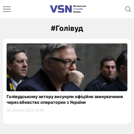
#Голівуд
Голівудському актору висунули офіційне звинувачення
через вбивство операторки з України
02 лютого 2023, 15:45