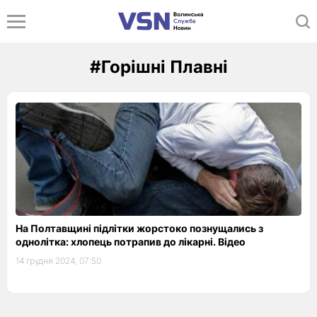
#Горішні Плавні
На Полтавщині підлітки жорстоко познущались з
однолітка: хлопець потрапив до лікарні. Відео
14 грудня 2024, 07:50