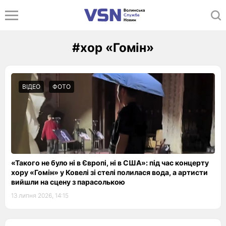
#хор «Гомін»
ВІДЕО
ФОТО
«Такого не було ні в Європі, ні в США»: під час концерту
хору «Гомін» у Ковелі зі стелі полилася вода, а артисти
вийшли на сцену з парасолькою
13 липня 2026, 14:15