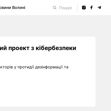
овини Волині
Пошук
ий проект з кібербезпеки
торів у протидії дезінформації та