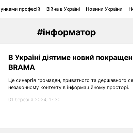
тунками професій
Війна в Україні
Новини України
Н
ухомість в Луцьку
Городина
Архів
#інформатор
В Україні діятиме новий покращен
BRAMA
Це синергія громадян, приватного та державного сек
незаконному контенту в інформаційному просторі.
01 березня 2024, 17:30