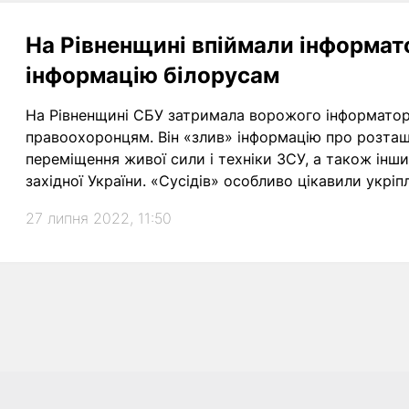
На Рівненщині впіймали інформат
інформацію білорусам
На Рівненщині СБУ затримала ворожого інформатора
правоохоронцям. Він «злив» інформацію про розташ
переміщення живої сили і техніки ЗСУ, а також інш
західної України. «Сусідів» особливо цікавили укрі
27 липня 2022, 11:50