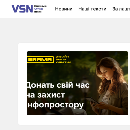
Новини
Наші тексти
За лаш
Новини Луцька
Колонки
Нер