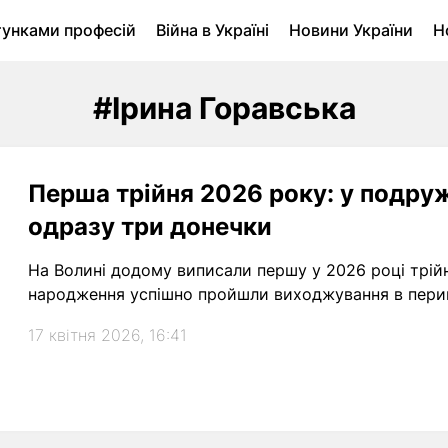
тунками професій
Війна в Україні
Новини України
Н
ухомість в Луцьку
Городина
Архів
#Ірина Горавська
Перша трійня 2026 року: у подру
одразу три донечки
На Волині додому виписали першу у 2026 році трійн
народження успішно пройшли виходжування в перин
17 квітня 2026, 16:41