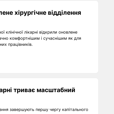
ене хірургічне відділення
ої клінічної лікарні відкрили оновлене
значно комфортнішим і сучаснішим як для
чних працівників.
карні триває масштабний
нання завершують першу чергу капітального