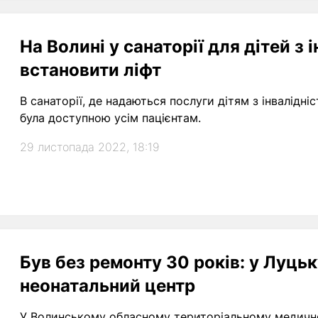
На Волині у санаторії для дітей з 
встановити ліфт
В санаторії, де надаються послуги дітям з інвалідні
була доступною усім пацієнтам.
29 листопада 2022, 18:19
Був без ремонту 30 років: у Луць
неонатальний центр
У Волинському обласному територіальному медично