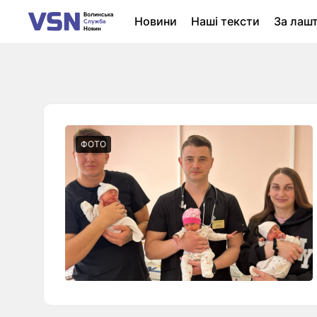
Новини
Наші тексти
За лаш
Новини Луцька
Колонки
Нер
ФОТО