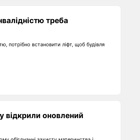
інвалідністю треба
стю, потрібно встановити ліфт, щоб будівля
ку відкрили оновлений
му об’єднанні захисту материнства і