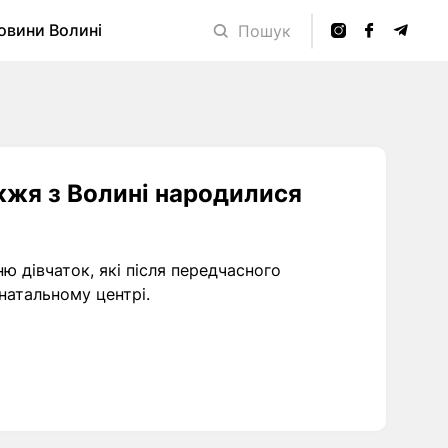
овини Волині
Пошук
жжя з Волині народилися
ю дівчаток, які після передчасного
атальному центрі.