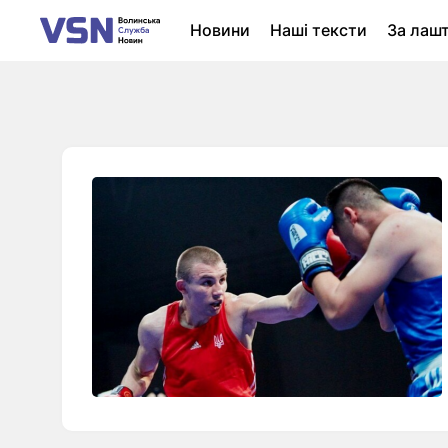
Новини
Наші тексти
За лаш
Новини Луцька
Колонки
Нер