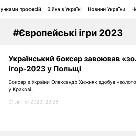
тунками професій
Війна в Україні
Новини України
Н
ухомість в Луцьку
Городина
Архів
#Європейські ігри 2023
Український боксер завоював «з
ігор-2023 у Польщі
Боксер з України Олександр Хижняк здобув «золото
у Кракові.
01 липня 2023, 23:26