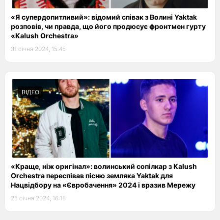
«Я супердопитливий»: відомий співак з Волині Yaktak
розповів, чи правда, що його продюсує фронтмен гурту
«Kalush Orchestra»
31 січня 2024, 15:45
ВІДЕО
«Краще, ніж оригінал»: волинський сопілкар з Kalush
Orchestra переспівав пісню земляка Yaktak для
Нацвідбору на «Євробачення» 2024 і вразив Мережу
25 січня 2024, 16:16