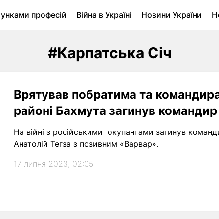
тунками професій
Війна в Україні
Новини України
Н
ухомість в Луцьку
Городина
Архів
#Карпатська Січ
Врятував побратима та командира
районі Бахмута загинув командир 
На війні з російськими окупантами загинув команди
Анатолій Тегза з позивним «Варвар».
17 липня 2023, 02:05