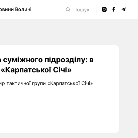
овини Волині
Пошук
 суміжного підрозділу: в
«Карпатської Січі»
р тактичної групи «Карпатської Січі»