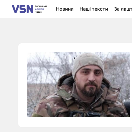
Новини
Наші тексти
За лаш
Новини Луцька
Колонки
Нер