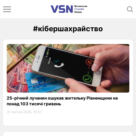
#кібершахрайство
25-річний лучанин ошукав жительку Рівненщини на
понад 103 тисячі гривень
31 липня 2026, 15:57