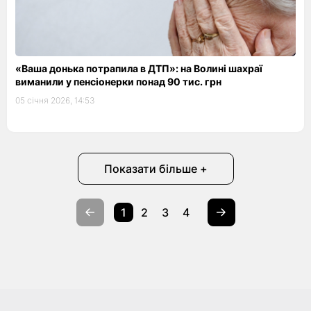
«Ваша донька потрапила в ДТП»: на Волині шахраї
виманили у пенсіонерки понад 90 тис. грн
05 січня 2026, 14:53
Показати більше +
1
2
3
4