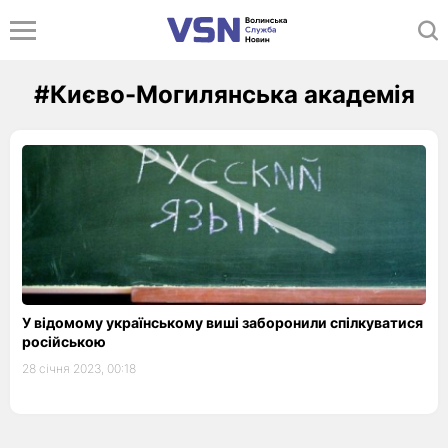
#Києво-Могилянська академія
У відомому українському виші заборонили спілкуватися
російською
28 січня 2023, 00:18