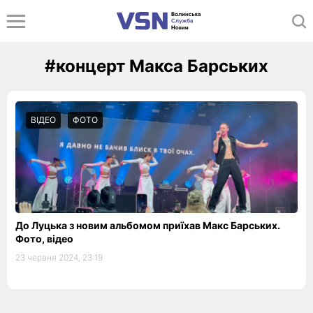
#концерт Макса Барських
ВІДЕО
ФОТО
До Луцька з новим альбомом приїхав Макс Барських.
Фото, відео
23 червня 2024, 23:19