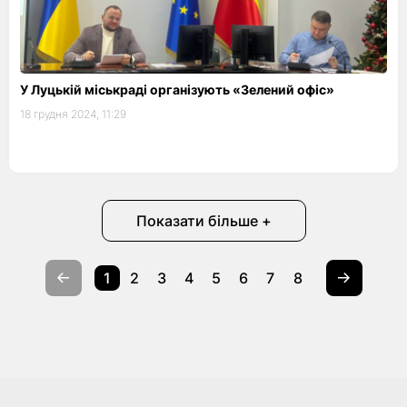
У Луцькій міськраді організують «Зелений офіс»
18 грудня 2024, 11:29
Показати більше +
1
2
3
4
5
6
7
8