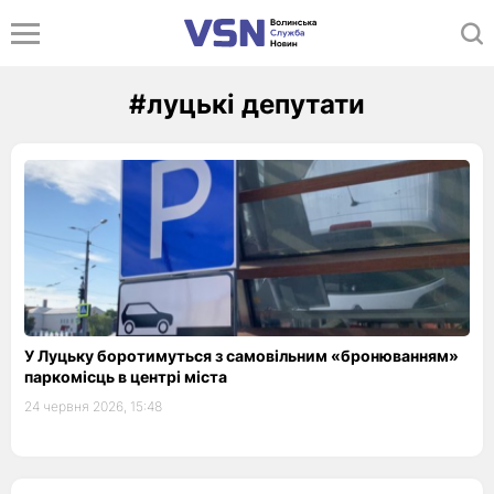
#луцькі депутати
У Луцьку боротимуться з самовільним «бронюванням»
паркомісць в центрі міста
24 червня 2026, 15:48