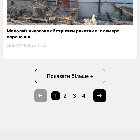
Миколаїв вчергове обстріляли ракетами: є семеро
поранених
02 жовтня 2022, 11:02
Показати більше +
1
2
3
4