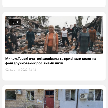
ВІДЕО
Миколаївські вчителі заспівали та привітали колег на
фоні зруйнованих росіянами шкіл
02 жовтня 2022, 13:48