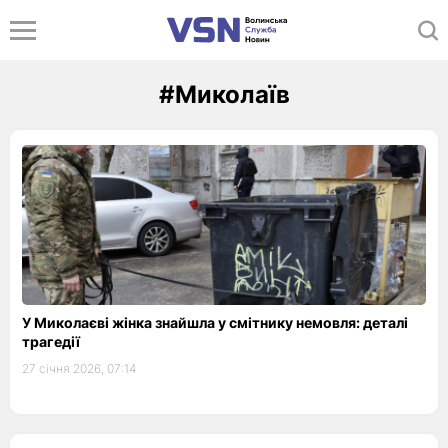
#Миколаїв
У Миколаєві жінка знайшла у смітнику немовля: деталі
трагедії
27 січня 2026, 07:14