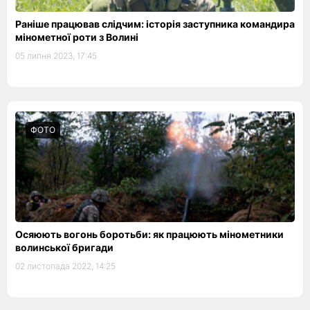
Раніше працював слідчим: історія заступника командира
мінометної роти з Волині
05 липня 2023, 17:45
ФОТО
Осяюють вогонь боротьби: як працюють мінометники
волинської бригади
02 листопада 2022, 14:25