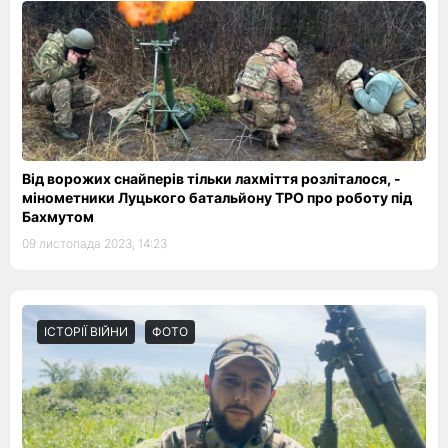
Від ворожих снайперів тільки лахміття розліталося, -
мінометники Луцького батальйону ТРО про роботу під
Бахмутом
09 листопада 2023, 14:23
ІСТОРІЇ ВІЙНИ
ФОТО