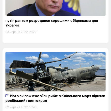
путін раптом розродився хорошими обіцянками для
України
03 червня 2022, 21:27
Його екіпаж вже з’їли риби: з Київського моря підняли
російський гвинтокрил
02 червня 2022, 10:46