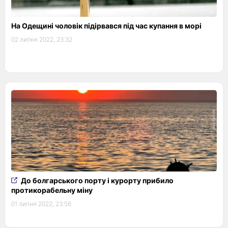
На Одещині чоловік підірвався під час купання в морі
02 липня 2022, 23:32
До болгарського порту і курорту прибило
протикорабельну міну
01 липня 2022, 23:56