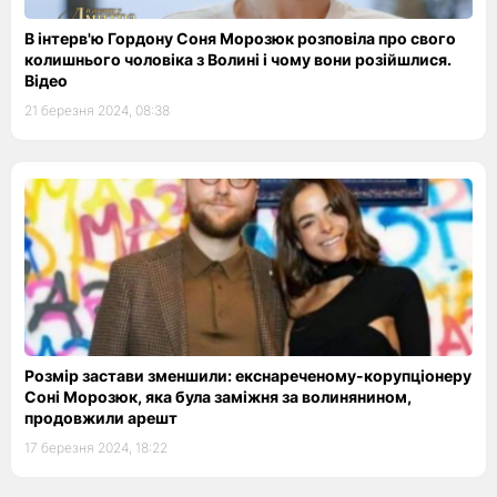
В інтерв'ю Гордону Соня Морозюк розповіла про свого
колишнього чоловіка з Волині і чому вони розійшлися.
Відео
21 березня 2024, 08:38
Розмір застави зменшили: екснареченому-корупціонеру
Соні Морозюк, яка була заміжня за волинянином,
продовжили арешт
17 березня 2024, 18:22