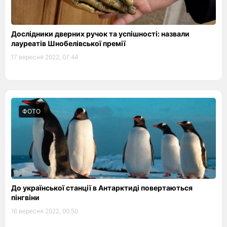
Дослідники дверних ручок та успішності: назвали
лауреатів Шнобелівської премії
17 вересня 2022, 07:44
ФОТО
До української станції в Антарктиді повертаються
пінгвіни
16 вересня 2022, 00:50