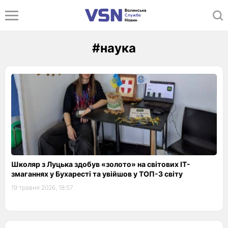
#наука
Школяр з Луцька здобув «золото» на світових ІТ-
змаганнях у Бухаресті та увійшов у ТОП-3 світу
19 травня 2026, 18:57