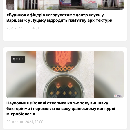
«Будинок офіцерів нагадуватиме центр науки у
Варшаві»: у Луцьку відродять пам'ятку архітектури
25 січня 2025, 14:31
ФОТО
Науковиця з Волині створила кольорову вишивку
бактеріями і перемогла на всеукраїнському конкурсі
мікробіологів
29 жовтня 2024, 12:00