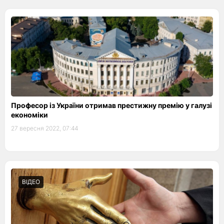
Професор із України отримав престижну премію у галузі
економіки
27 вересня 2022, 07:44
ВІДЕО