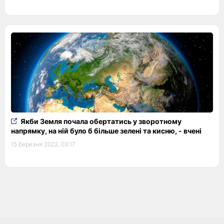
Якби Земля почала обертатись у зворотному
напрямку, на ній було б більше зелені та кисню, - вчені
15 березня 2022, 03:17