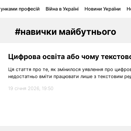
тунками професій
Війна в Україні
Новини України
Н
ухомість в Луцьку
Городина
Архів
#навички майбутнього
Цифрова освіта або чому текстов
Ця стаття про те, як змінилося уявлення про цифро
недостатньо вміти працювати лише з текстовим ре
19 січня 2026, 19:50