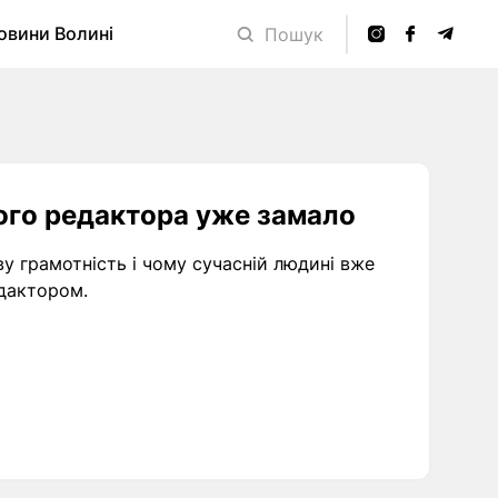
овини Волині
Пошук
ого редактора уже замало
ву грамотність і чому сучасній людині вже
дактором.