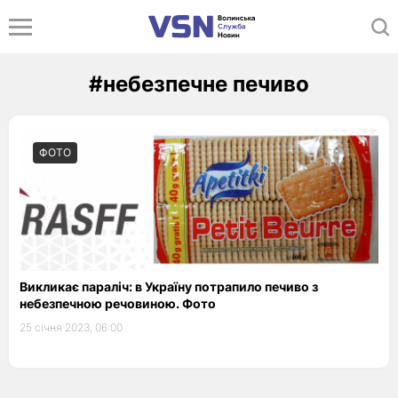
#небезпечне печиво
ФОТО
Викликає параліч: в Україну потрапило печиво з
небезпечною речовиною. Фото
25 січня 2023, 06:00