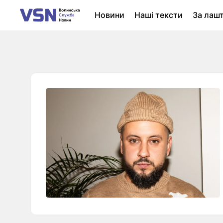
Новини
Наші тексти
За лаш
Новини Луцька
Колонки
Нер