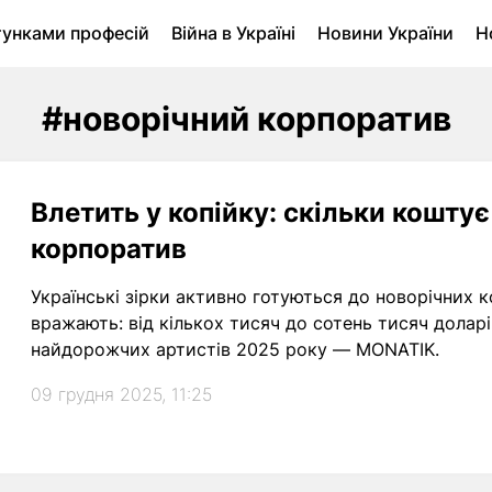
тунками професій
Війна в Україні
Новини України
Н
ухомість в Луцьку
Городина
Архів
#новорічний корпоратив
Влетить у копійку: скільки кошту
корпоратив
Українські зірки активно готуються до новорічних к
вражають: від кількох тисяч до сотень тисяч доларі
найдорожчих артистів 2025 року — MONATIK.
09 грудня 2025, 11:25