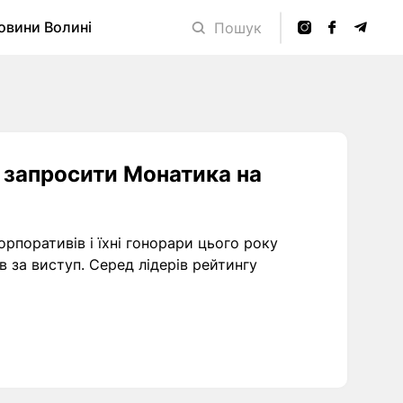
овини Волині
Пошук
є запросити Монатика на
орпоративів і їхні гонорари цього року
в за виступ. Серед лідерів рейтингу