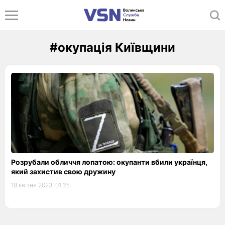
#окупація Київщини
Розрубали обличчя лопатою: окупанти вбили українця,
який захистив свою дружину
18 квітня 2023, 01:25