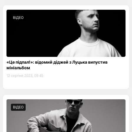
ВІДЕО
«Це підпал!»: відомий діджей з Луцька випустив
мініальбом
12 серпня 2023, 09:45
ВІДЕО