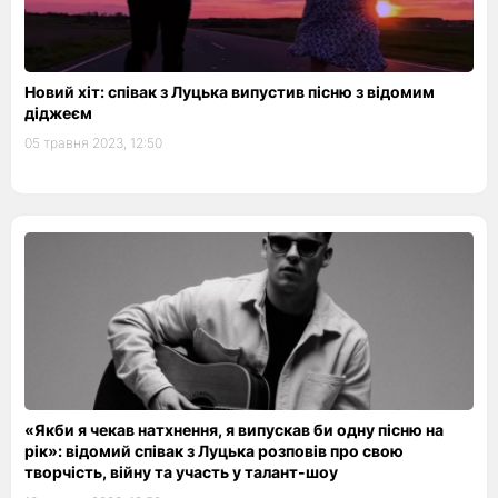
Новий хіт: співак з Луцька випустив пісню з відомим
діджеєм
05 травня 2023, 12:50
«Якби я чекав натхнення, я випускав би одну пісню на
рік»: відомий співак з Луцька розповів про свою
творчість, війну та участь у талант-шоу