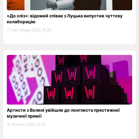
«До сліз»: відомий співак з Луцька випустив чуттєву
колаборацію
17 листопада 2023, 15:20
Артисти з Волині увійшли до лонглиста престижної
музичної премії
31 жовтня 2023, 13:55