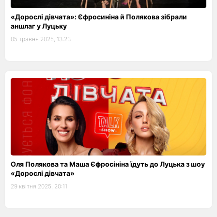
«Дорослі дівчата»: Єфросиніна й Полякова зібрали
аншлаг у Луцьку
05 травня 2025, 13:23
Оля Полякова та Маша Єфросініна їдуть до Луцька з шоу
«Дорослі дівчата»
29 квітня 2025, 20:11