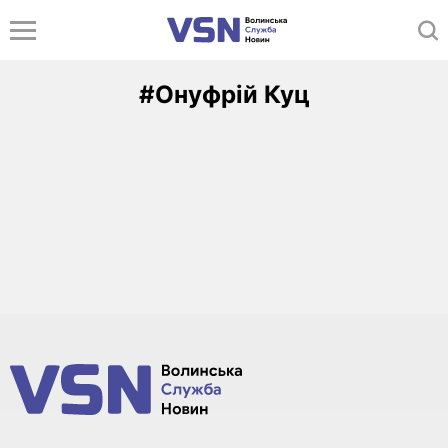
#Онуфрій Куц