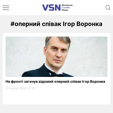
#оперний співак Ігор Воронка
На фронті загинув відомий оперний співак Ігор Воронка
13 липня 2024, 07:19