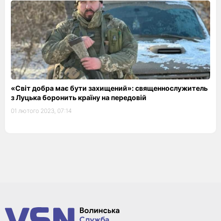
«Світ добра має бути захищений»: священнослужитель
з Луцька боронить країну на передовій
01 лютого 2023, 07:14