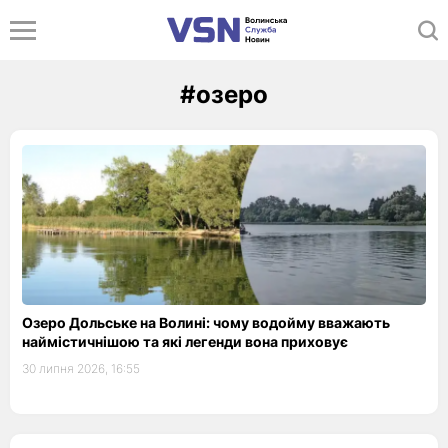
#озеро
Озеро Дольське на Волині: чому водойму вважають
наймістичнішою та які легенди вона приховує
30 липня 2026, 16:55