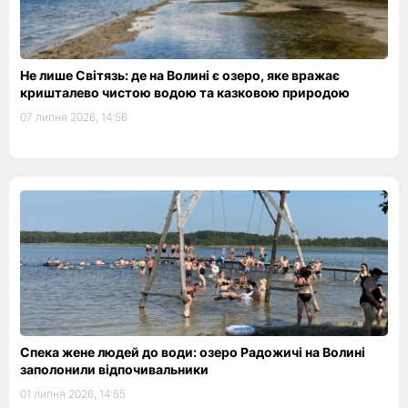
Не лише Світязь: де на Волині є озеро, яке вражає
кришталево чистою водою та казковою природою
07 липня 2026, 14:56
Спека жене людей до води: озеро Радожичі на Волині
заполонили відпочивальники
01 липня 2026, 14:55