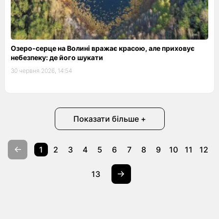
Озеро-серце на Волині вражає красою, але приховує
небезпеку: де його шукати
30 червня 2026, 14:54
Показати більше +
1
2
3
4
5
6
7
8
9
10
11
12
13