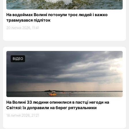
На водоймах Волині потонули троє людей і важко
травмувався підліток
20 липня 2026, 11:41
ВІДЕО
На Волині 33 людини опинилися в пастці негоди на
Світязі: їх доправили на берег рятувальники
18 липня 2026, 21:21